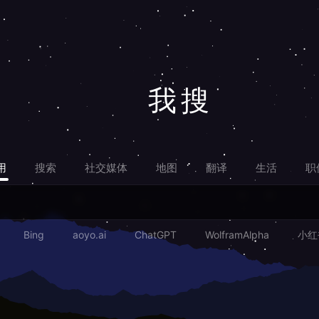
我搜
用
搜索
社交媒体
地图
翻译
生活
职
Bing
aoyo.ai
ChatGPT
WolframAlpha
小红