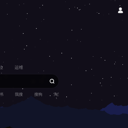
位
运维
书
我搜
搜狗
淘宝